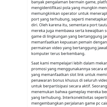
banyak pengalaman bermain game, platfo
mengidentifikasi pola yang mungkin me
memungkinkan operator untuk menerapka
port yang terhubung, seperti menetapka
diri. Oleh karena itu, sementara port ta
mereka juga membawa serta kewajiban s
game di lingkungan yang bertanggung ja
memanfaatkan kepuasan pemain dengan 
permainan video yang bertanggung jawab
komputer terus berkembang.
Saat kami mempelajari lebih dalam mek
promosi yang menggunakannya secara efi
yang memanfaatkan slot link untuk memi
penawaran bonus khusus di seluruh vide
untuk berpartisipasi secara aktif. Seor
menemukan bahwa gameplay mereka benar-
yang terhubung. Interkonektivitas sepert
mengembangkan perjalanan game pc cair 