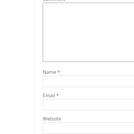
Name
*
Email
*
Website