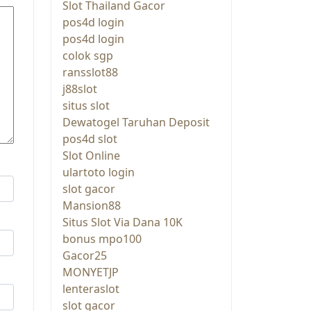
Slot Thailand Gacor
pos4d login
pos4d login
colok sgp
ransslot88
j88slot
situs slot
Dewatogel Taruhan Deposit
pos4d slot
Slot Online
ulartoto login
slot gacor
Mansion88
Situs Slot Via Dana 10K
bonus mpo100
Gacor25
MONYETJP
lenteraslot
slot gacor