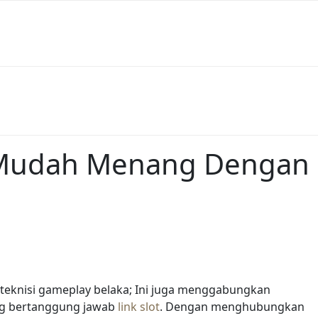
t Mudah Menang Dengan
i teknisi gameplay belaka; Ini juga menggabungkan
ng bertanggung jawab
link slot
. Dengan menghubungkan