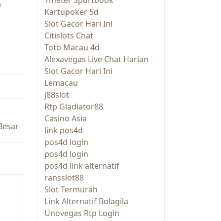
7meter Sportbook
h
Kartupoker 5d
Slot Gacor Hari Ini
Citislots Chat
Toto Macau 4d
Alexavegas Live Chat Harian
Slot Gacor Hari Ini
Lemacau
j88slot
Rtp Gladiator88
Casino Asia
Besar
link pos4d
pos4d login
pos4d login
pos4d link alternatif
ransslot88
Slot Termurah
Link Alternatif Bolagila
Unovegas Rtp Login