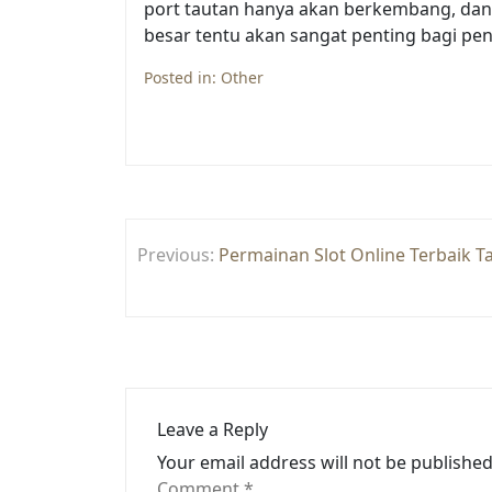
port tautan hanya akan berkembang, dan
besar tentu akan sangat penting bagi p
Posted in:
Other
Post
Previous:
Permainan Slot Online Terbaik T
navigation
Leave a Reply
Your email address will not be published
Comment
*