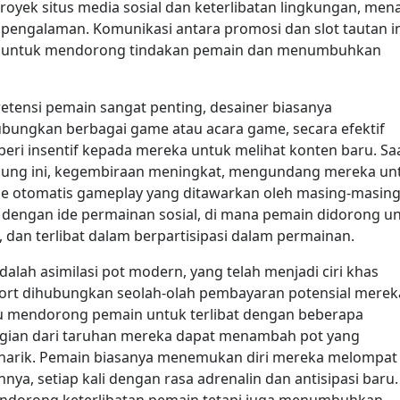
royek situs media sosial dan keterlibatan lingkungan, mena
 pengalaman. Komunikasi antara promosi dan slot tautan i
a untuk mendorong tindakan pemain dan menumbuhkan
etensi pemain sangat penting, desainer biasanya
ungkan berbagai game atau acara game, secara efektif
ri insentif kepada mereka untuk melihat konten baru. Sa
ubung ini, kegembiraan meningkat, mengundang mereka un
e otomatis gameplay yang ditawarkan oleh masing-masin
an dengan ide permainan sosial, di mana pemain didorong u
an terlibat dalam berpartisipasi dalam permainan.
dalah asimilasi pot modern, yang telah menjadi ciri khas
port dihubungkan seolah-olah pembayaran potensial merek
itu mendorong pemain untuk terlibat dengan beberapa
gian dari taruhan mereka dapat menambah pot yang
narik. Pemain biasanya menemukan diri mereka melompat 
nnya, setiap kali dengan rasa adrenalin dan antisipasi baru.