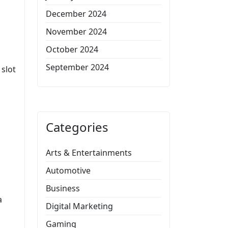
December 2024
November 2024
October 2024
September 2024
slot
Categories
g
Arts & Entertainments
Automotive
Business
a
Digital Marketing
Gaming