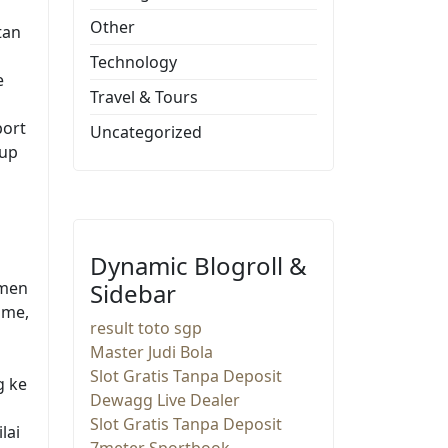
Other
tan
Technology
e
Travel & Tours
port
Uncategorized
rup
i
Dynamic Blogroll &
tmen
Sidebar
ame,
result toto sgp
Master Judi Bola
p
Slot Gratis Tanpa Deposit
g ke
Dewagg Live Dealer
Slot Gratis Tanpa Deposit
lai