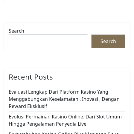
Search
Search
Recent Posts
Evaluasi Lengkap Dari Platform Kasino Yang
Menggabungkan Keselamatan , Inovasi , Dengan
Reward Eksklusif
Evolusi Permainan Kasino Online: Dari Slot Umum
Hingga Pengalaman Penyedia Live