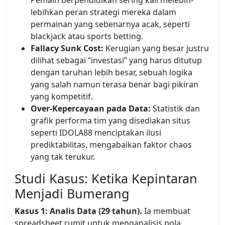
lebihkan peran strategi mereka dalam
permainan yang sebenarnya acak, seperti
blackjack atau sports betting.
Fallacy Sunk Cost:
Kerugian yang besar justru
dilihat sebagai “investasi” yang harus ditutup
dengan taruhan lebih besar, sebuah logika
yang salah namun terasa benar bagi pikiran
yang kompetitif.
Over-Kepercayaan pada Data:
Statistik dan
grafik performa tim yang disediakan situs
seperti IDOLA88 menciptakan ilusi
prediktabilitas, mengabaikan faktor chaos
yang tak terukur.
Studi Kasus: Ketika Kepintaran
Menjadi Bumerang
Kasus 1: Analis Data (29 tahun).
Ia membuat
spreadsheet rumit untuk menganalisis pola