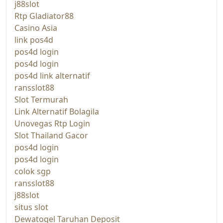
j88slot
Rtp Gladiator88
Casino Asia
link pos4d
pos4d login
pos4d login
pos4d link alternatif
ransslot88
Slot Termurah
Link Alternatif Bolagila
Unovegas Rtp Login
Slot Thailand Gacor
pos4d login
pos4d login
colok sgp
ransslot88
j88slot
situs slot
Dewatogel Taruhan Deposit