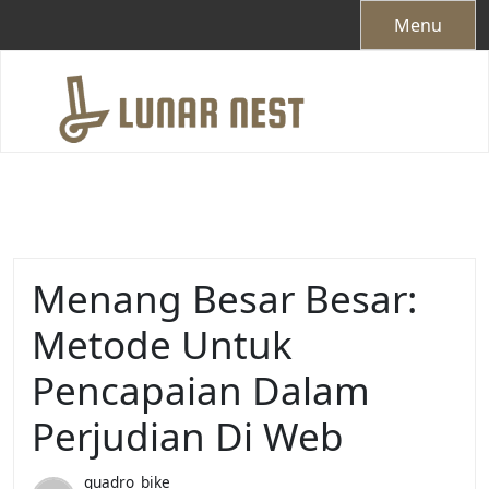
Skip
Menu
to
content
Menang Besar Besar:
Metode Untuk
Pencapaian Dalam
Perjudian Di Web
quadro_bike