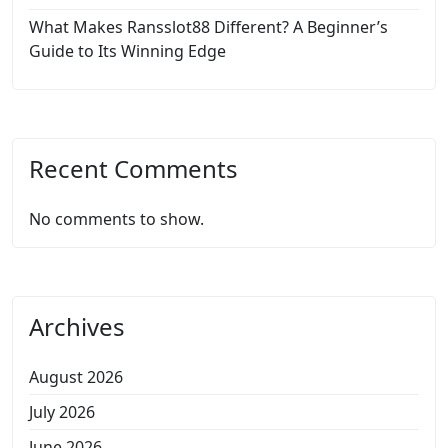
What Makes Ransslot88 Different? A Beginner’s
Guide to Its Winning Edge
Recent Comments
No comments to show.
Archives
August 2026
July 2026
June 2026