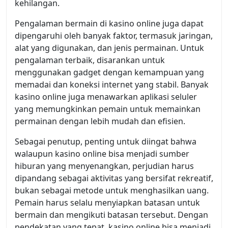
kehilangan.
Pengalaman bermain di kasino online juga dapat
dipengaruhi oleh banyak faktor, termasuk jaringan,
alat yang digunakan, dan jenis permainan. Untuk
pengalaman terbaik, disarankan untuk
menggunakan gadget dengan kemampuan yang
memadai dan koneksi internet yang stabil. Banyak
kasino online juga menawarkan aplikasi seluler
yang memungkinkan pemain untuk memainkan
permainan dengan lebih mudah dan efisien.
Sebagai penutup, penting untuk diingat bahwa
walaupun kasino online bisa menjadi sumber
hiburan yang menyenangkan, perjudian harus
dipandang sebagai aktivitas yang bersifat rekreatif,
bukan sebagai metode untuk menghasilkan uang.
Pemain harus selalu menyiapkan batasan untuk
bermain dan mengikuti batasan tersebut. Dengan
pendekatan yang tepat, kasino online bisa menjadi