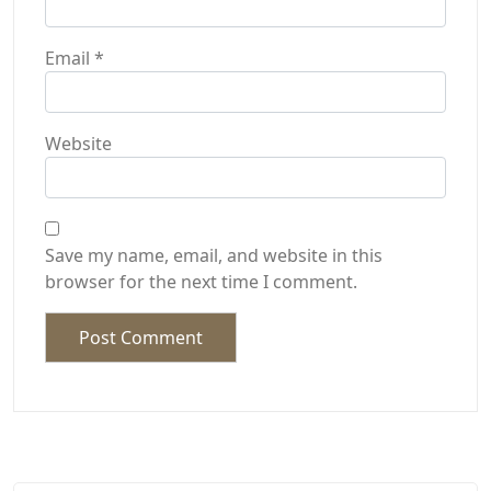
Email
*
Website
Save my name, email, and website in this
browser for the next time I comment.