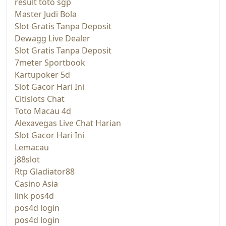
result toto sgp
Master Judi Bola
Slot Gratis Tanpa Deposit
Dewagg Live Dealer
Slot Gratis Tanpa Deposit
7meter Sportbook
Kartupoker 5d
Slot Gacor Hari Ini
Citislots Chat
Toto Macau 4d
Alexavegas Live Chat Harian
Slot Gacor Hari Ini
Lemacau
j88slot
Rtp Gladiator88
Casino Asia
link pos4d
pos4d login
pos4d login