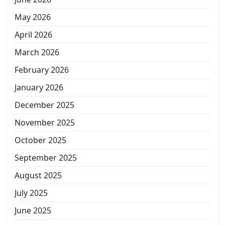
May 2026
April 2026
March 2026
February 2026
January 2026
December 2025
November 2025
October 2025
September 2025
August 2025
July 2025
June 2025