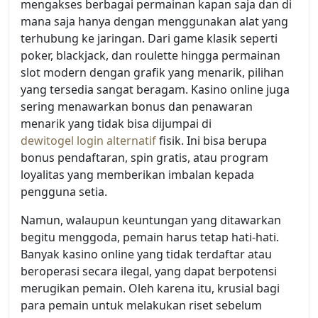
mengakses berbagai permainan kapan saja dan di
mana saja hanya dengan menggunakan alat yang
terhubung ke jaringan. Dari game klasik seperti
poker, blackjack, dan roulette hingga permainan
slot modern dengan grafik yang menarik, pilihan
yang tersedia sangat beragam. Kasino online juga
sering menawarkan bonus dan penawaran
menarik yang tidak bisa dijumpai di
dewitogel login alternatif
fisik. Ini bisa berupa
bonus pendaftaran, spin gratis, atau program
loyalitas yang memberikan imbalan kepada
pengguna setia.
Namun, walaupun keuntungan yang ditawarkan
begitu menggoda, pemain harus tetap hati-hati.
Banyak kasino online yang tidak terdaftar atau
beroperasi secara ilegal, yang dapat berpotensi
merugikan pemain. Oleh karena itu, krusial bagi
para pemain untuk melakukan riset sebelum