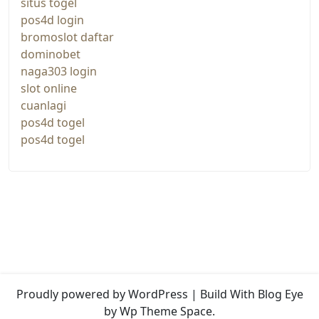
situs togel
pos4d login
bromoslot daftar
dominobet
naga303 login
slot online
cuanlagi
pos4d togel
pos4d togel
Proudly powered by WordPress
|
Build With
Blog Eye
by Wp Theme Space.