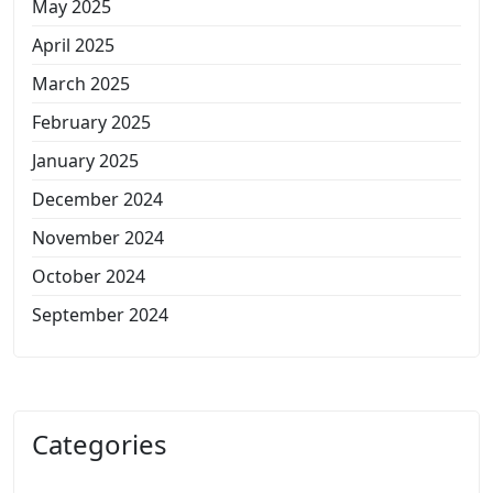
May 2025
April 2025
March 2025
February 2025
January 2025
December 2024
November 2024
October 2024
September 2024
Categories