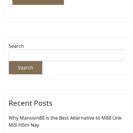
Search
Search
Recent Posts
Why Mansion88 is the Best Alternative to M88 Link
Mới Hôm Nay