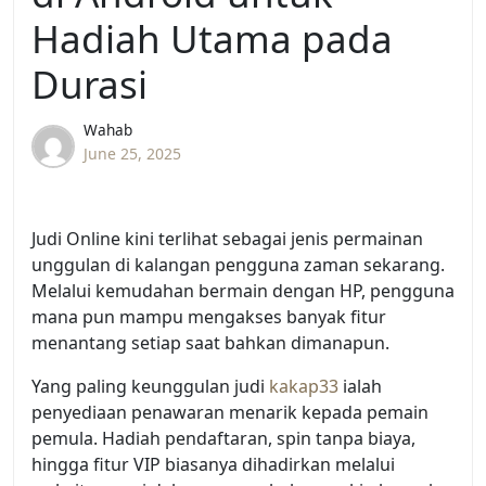
Hadiah Utama pada
Durasi
Wahab
June 25, 2025
Judi Online kini terlihat sebagai jenis permainan
unggulan di kalangan pengguna zaman sekarang.
Melalui kemudahan bermain dengan HP, pengguna
mana pun mampu mengakses banyak fitur
menantang setiap saat bahkan dimanapun.
Yang paling keunggulan judi
kakap33
ialah
penyediaan penawaran menarik kepada pemain
pemula. Hadiah pendaftaran, spin tanpa biaya,
hingga fitur VIP biasanya dihadirkan melalui