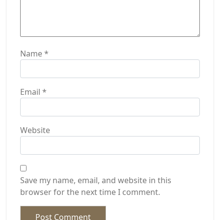
Name
*
Email
*
Website
Save my name, email, and website in this
browser for the next time I comment.