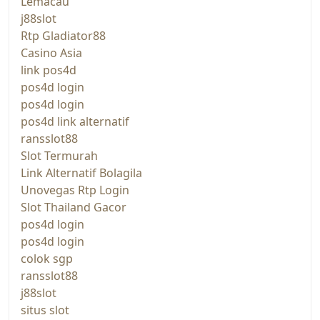
Lemacau
j88slot
Rtp Gladiator88
Casino Asia
link pos4d
pos4d login
pos4d login
pos4d link alternatif
ransslot88
Slot Termurah
Link Alternatif Bolagila
Unovegas Rtp Login
Slot Thailand Gacor
pos4d login
pos4d login
colok sgp
ransslot88
j88slot
situs slot