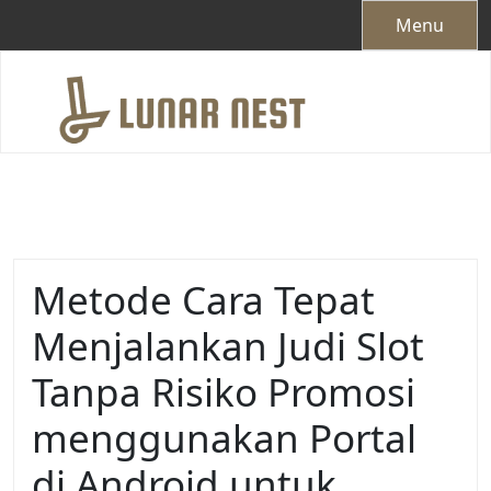
Skip
Menu
to
content
Metode Cara Tepat
Menjalankan Judi Slot
Tanpa Risiko Promosi
menggunakan Portal
di Android untuk