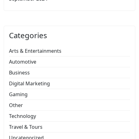
Categories
Arts & Entertainments
Automotive
Business
Digital Marketing
Gaming
Other
Technology
Travel & Tours
Uncategorized