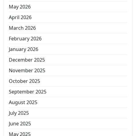
May 2026
April 2026
March 2026
February 2026
January 2026
December 2025
November 2025
October 2025
September 2025
August 2025
July 2025
June 2025
May 2025