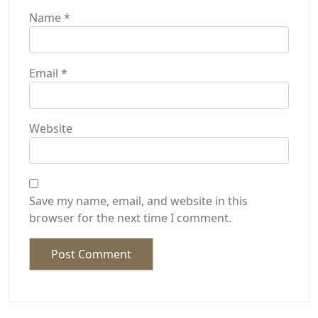
Name
*
Email
*
Website
Save my name, email, and website in this
browser for the next time I comment.