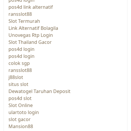
pos4d login
pos4d link alternatif
ransslot88
Slot Termurah
Link Alternatif Bolagila
Unovegas Rtp Login
Slot Thailand Gacor
pos4d login
pos4d login
colok sgp
ransslot88
j88slot
situs slot
Dewatogel Taruhan Deposit
pos4d slot
Slot Online
ulartoto login
slot gacor
Mansion88