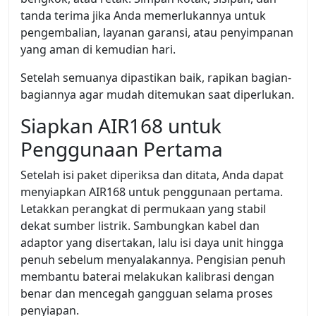
tanda terima jika Anda memerlukannya untuk
pengembalian, layanan garansi, atau penyimpanan
yang aman di kemudian hari.
Setelah semuanya dipastikan baik, rapikan bagian-
bagiannya agar mudah ditemukan saat diperlukan.
Siapkan AIR168 untuk
Penggunaan Pertama
Setelah isi paket diperiksa dan ditata, Anda dapat
menyiapkan AIR168 untuk penggunaan pertama.
Letakkan perangkat di permukaan yang stabil
dekat sumber listrik. Sambungkan kabel dan
adaptor yang disertakan, lalu isi daya unit hingga
penuh sebelum menyalakannya. Pengisian penuh
membantu baterai melakukan kalibrasi dengan
benar dan mencegah gangguan selama proses
penyiapan.