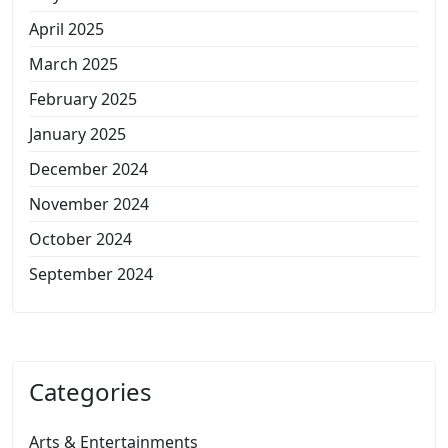
April 2025
March 2025
February 2025
January 2025
December 2024
November 2024
October 2024
September 2024
Categories
Arts & Entertainments