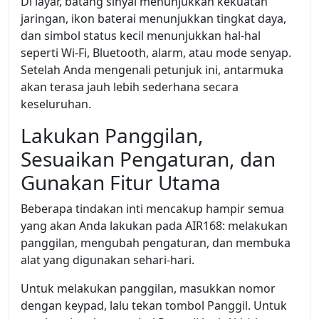
Di layar, batang sinyal menunjukkan kekuatan
jaringan, ikon baterai menunjukkan tingkat daya,
dan simbol status kecil menunjukkan hal-hal
seperti Wi-Fi, Bluetooth, alarm, atau mode senyap.
Setelah Anda mengenali petunjuk ini, antarmuka
akan terasa jauh lebih sederhana secara
keseluruhan.
Lakukan Panggilan,
Sesuaikan Pengaturan, dan
Gunakan Fitur Utama
Beberapa tindakan inti mencakup hampir semua
yang akan Anda lakukan pada AIR168: melakukan
panggilan, mengubah pengaturan, dan membuka
alat yang digunakan sehari-hari.
Untuk melakukan panggilan, masukkan nomor
dengan keypad, lalu tekan tombol Panggil. Untuk