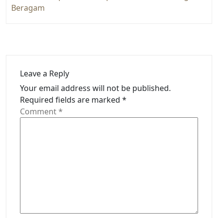
Beragam
Leave a Reply
Your email address will not be published.
Required fields are marked
*
Comment
*