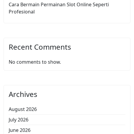
Cara Bermain Permainan Slot Online Seperti
Profesional
Recent Comments
No comments to show.
Archives
August 2026
July 2026
June 2026