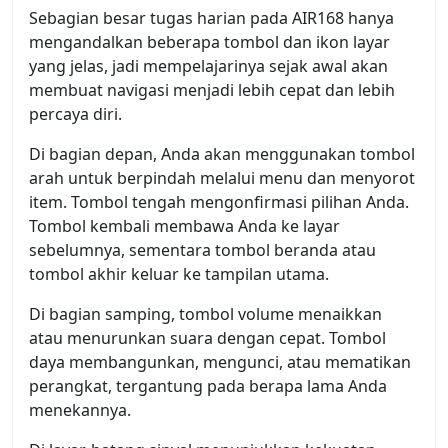
Sebagian besar tugas harian pada AIR168 hanya
mengandalkan beberapa tombol dan ikon layar
yang jelas, jadi mempelajarinya sejak awal akan
membuat navigasi menjadi lebih cepat dan lebih
percaya diri.
Di bagian depan, Anda akan menggunakan tombol
arah untuk berpindah melalui menu dan menyorot
item. Tombol tengah mengonfirmasi pilihan Anda.
Tombol kembali membawa Anda ke layar
sebelumnya, sementara tombol beranda atau
tombol akhir keluar ke tampilan utama.
Di bagian samping, tombol volume menaikkan
atau menurunkan suara dengan cepat. Tombol
daya membangunkan, mengunci, atau mematikan
perangkat, tergantung pada berapa lama Anda
menekannya.