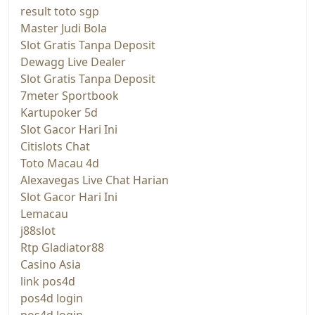
result toto sgp
Master Judi Bola
Slot Gratis Tanpa Deposit
Dewagg Live Dealer
Slot Gratis Tanpa Deposit
7meter Sportbook
Kartupoker 5d
Slot Gacor Hari Ini
Citislots Chat
Toto Macau 4d
Alexavegas Live Chat Harian
Slot Gacor Hari Ini
Lemacau
j88slot
Rtp Gladiator88
Casino Asia
link pos4d
pos4d login