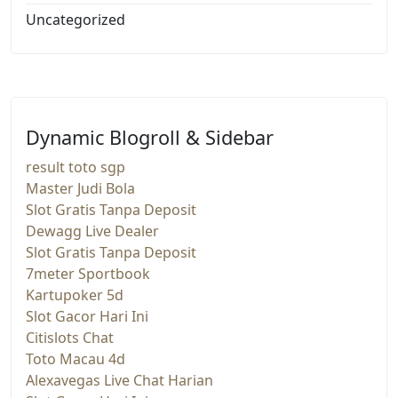
Uncategorized
Dynamic Blogroll & Sidebar
result toto sgp
Master Judi Bola
Slot Gratis Tanpa Deposit
Dewagg Live Dealer
Slot Gratis Tanpa Deposit
7meter Sportbook
Kartupoker 5d
Slot Gacor Hari Ini
Citislots Chat
Toto Macau 4d
Alexavegas Live Chat Harian