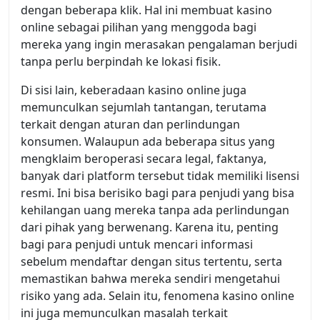
dengan beberapa klik. Hal ini membuat kasino
online sebagai pilihan yang menggoda bagi
mereka yang ingin merasakan pengalaman berjudi
tanpa perlu berpindah ke lokasi fisik.
Di sisi lain, keberadaan kasino online juga
memunculkan sejumlah tantangan, terutama
terkait dengan aturan dan perlindungan
konsumen. Walaupun ada beberapa situs yang
mengklaim beroperasi secara legal, faktanya,
banyak dari platform tersebut tidak memiliki lisensi
resmi. Ini bisa berisiko bagi para penjudi yang bisa
kehilangan uang mereka tanpa ada perlindungan
dari pihak yang berwenang. Karena itu, penting
bagi para penjudi untuk mencari informasi
sebelum mendaftar dengan situs tertentu, serta
memastikan bahwa mereka sendiri mengetahui
risiko yang ada. Selain itu, fenomena kasino online
ini juga memunculkan masalah terkait