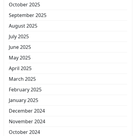
October 2025
September 2025
August 2025
July 2025
June 2025
May 2025
April 2025
March 2025
February 2025
January 2025
December 2024
November 2024
October 2024