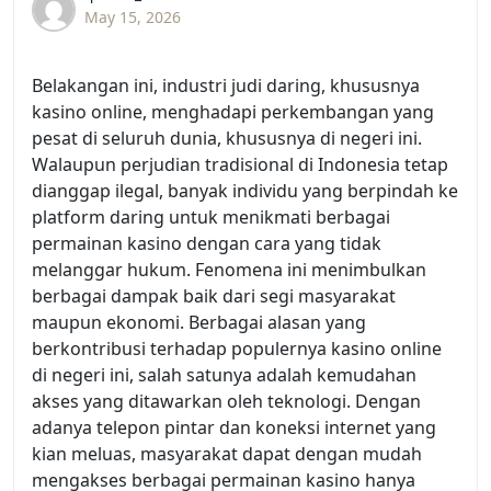
May 15, 2026
Belakangan ini, industri judi daring, khususnya
kasino online, menghadapi perkembangan yang
pesat di seluruh dunia, khususnya di negeri ini.
Walaupun perjudian tradisional di Indonesia tetap
dianggap ilegal, banyak individu yang berpindah ke
platform daring untuk menikmati berbagai
permainan kasino dengan cara yang tidak
melanggar hukum. Fenomena ini menimbulkan
berbagai dampak baik dari segi masyarakat
maupun ekonomi. Berbagai alasan yang
berkontribusi terhadap populernya kasino online
di negeri ini, salah satunya adalah kemudahan
akses yang ditawarkan oleh teknologi. Dengan
adanya telepon pintar dan koneksi internet yang
kian meluas, masyarakat dapat dengan mudah
mengakses berbagai permainan kasino hanya