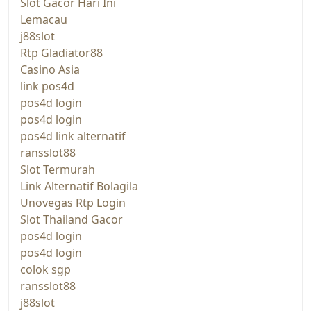
Slot Gacor Hari Ini
Lemacau
j88slot
Rtp Gladiator88
Casino Asia
link pos4d
pos4d login
pos4d login
pos4d link alternatif
ransslot88
Slot Termurah
Link Alternatif Bolagila
Unovegas Rtp Login
Slot Thailand Gacor
pos4d login
pos4d login
colok sgp
ransslot88
j88slot