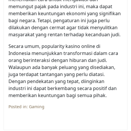
memungut pajak pada industri ini, maka dapat
memberikan keuntungan ekonomi yang signifikan
bagi negara. Tetapi, pengaturan ini juga perlu
dilakukan dengan cermat agar tidak menyulitkan
masyarakat yang rentan terhadap kecanduan judi.
Secara umum, popularity kasino online di
Indonesia menunjukkan transformasi dalam cara
orang berinteraksi dengan hiburan dan judi.
Walaupun ada banyak peluang yang disediakan,
juga terdapat tantangan yang perlu diatasi.
Dengan pendekatan yang tepat, diinginkan
industri ini dapat berkembang secara positif dan
memberikan keuntungan bagi semua pihak.
Posted in:
Gaming