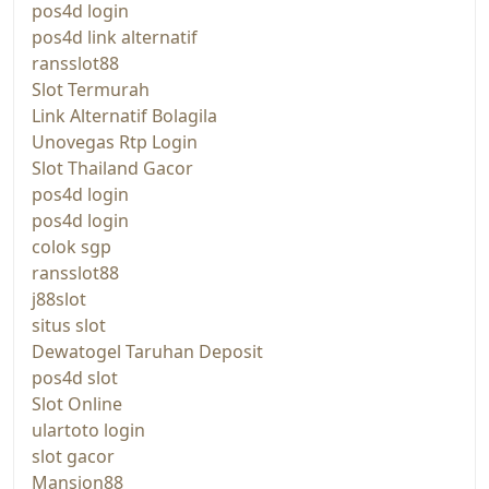
pos4d login
pos4d link alternatif
ransslot88
Slot Termurah
Link Alternatif Bolagila
Unovegas Rtp Login
Slot Thailand Gacor
pos4d login
pos4d login
colok sgp
ransslot88
j88slot
situs slot
Dewatogel Taruhan Deposit
pos4d slot
Slot Online
ulartoto login
slot gacor
Mansion88