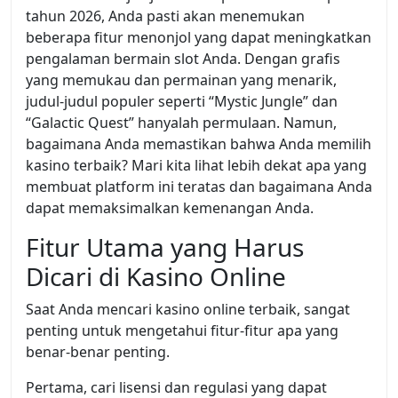
tahun 2026, Anda pasti akan menemukan
beberapa fitur menonjol yang dapat meningkatkan
pengalaman bermain slot Anda. Dengan grafis
yang memukau dan permainan yang menarik,
judul-judul populer seperti “Mystic Jungle” dan
“Galactic Quest” hanyalah permulaan. Namun,
bagaimana Anda memastikan bahwa Anda memilih
kasino terbaik? Mari kita lihat lebih dekat apa yang
membuat platform ini teratas dan bagaimana Anda
dapat memaksimalkan kemenangan Anda.
Fitur Utama yang Harus
Dicari di Kasino Online
Saat Anda mencari kasino online terbaik, sangat
penting untuk mengetahui fitur-fitur apa yang
benar-benar penting.
Pertama, cari lisensi dan regulasi yang dapat