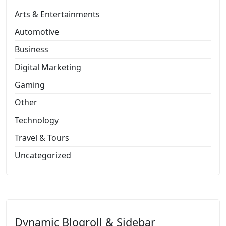
Arts & Entertainments
Automotive
Business
Digital Marketing
Gaming
Other
Technology
Travel & Tours
Uncategorized
Dynamic Blogroll & Sidebar