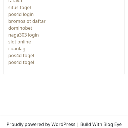
tata4d
situs togel
pos4d login
bromoslot daftar
dominobet
naga303 login
slot online
cuanlagi
pos4d togel
pos4d togel
Proudly powered by WordPress
|
Build With
Blog Eye