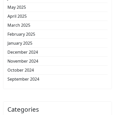
May 2025
April 2025
March 2025
February 2025
January 2025
December 2024
November 2024
October 2024
September 2024
Categories