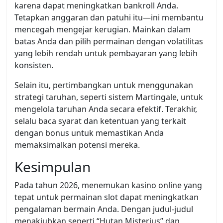
karena dapat meningkatkan bankroll Anda.
Tetapkan anggaran dan patuhi itu—ini membantu
mencegah mengejar kerugian. Mainkan dalam
batas Anda dan pilih permainan dengan volatilitas
yang lebih rendah untuk pembayaran yang lebih
konsisten.
Selain itu, pertimbangkan untuk menggunakan
strategi taruhan, seperti sistem Martingale, untuk
mengelola taruhan Anda secara efektif. Terakhir,
selalu baca syarat dan ketentuan yang terkait
dengan bonus untuk memastikan Anda
memaksimalkan potensi mereka.
Kesimpulan
Pada tahun 2026, menemukan kasino online yang
tepat untuk permainan slot dapat meningkatkan
pengalaman bermain Anda. Dengan judul-judul
menakjubkan seperti “Hutan Misterius” dan