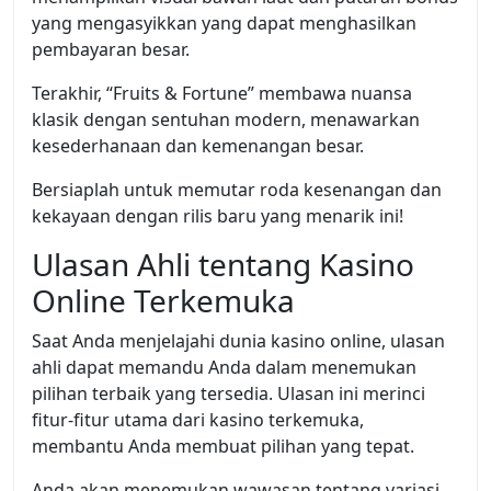
yang mengasyikkan yang dapat menghasilkan
pembayaran besar.
Terakhir, “Fruits & Fortune” membawa nuansa
klasik dengan sentuhan modern, menawarkan
kesederhanaan dan kemenangan besar.
Bersiaplah untuk memutar roda kesenangan dan
kekayaan dengan rilis baru yang menarik ini!
Ulasan Ahli tentang Kasino
Online Terkemuka
Saat Anda menjelajahi dunia kasino online, ulasan
ahli dapat memandu Anda dalam menemukan
pilihan terbaik yang tersedia. Ulasan ini merinci
fitur-fitur utama dari kasino terkemuka,
membantu Anda membuat pilihan yang tepat.
Anda akan menemukan wawasan tentang variasi