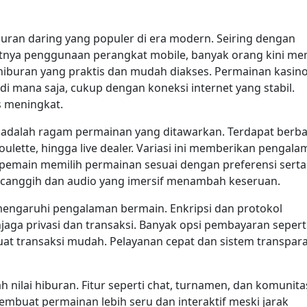
iburan daring yang populer di era modern. Seiring dengan
atnya penggunaan perangkat mobile, banyak orang kini mem
f hiburan yang praktis dan mudah diakses. Permainan kasin
e di mana saja, cukup dengan koneksi internet yang stabil.
s meningkat.
no adalah ragam permainan yang ditawarkan. Terdapat berb
roulette, hingga live dealer. Variasi ini memberikan pengal
emain memilih permainan sesuai dengan preferensi serta
 canggih dan audio yang imersif menambah keseruan.
ngaruhi pengalaman bermain. Enkripsi dan protokol
ga privasi dan transaksi. Banyak opsi pembayaran sepert
buat transaksi mudah. Pelayanan cepat dan sistem transpar
 nilai hiburan. Fitur seperti chat, turnamen, dan komunita
embuat permainan lebih seru dan interaktif meski jarak