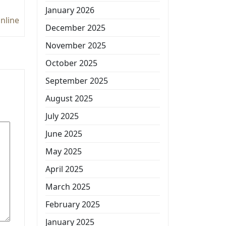
January 2026
nline
December 2025
November 2025
October 2025
September 2025
August 2025
July 2025
June 2025
May 2025
April 2025
March 2025
February 2025
January 2025