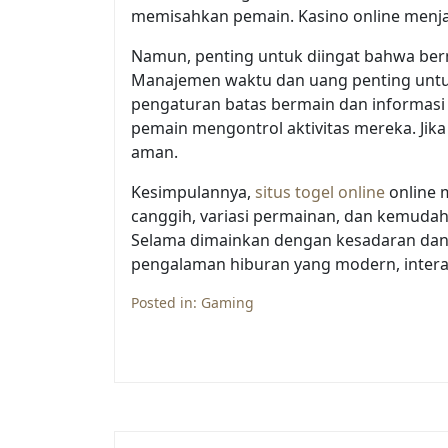
memisahkan pemain. Kasino online menjad
Namun, penting untuk diingat bahwa berm
Manajemen waktu dan uang penting untuk
pengaturan batas bermain dan informas
pemain mengontrol aktivitas mereka. Jik
aman.
Kesimpulannya,
situs togel online
online m
canggih, variasi permainan, dan kemudah
Selama dimainkan dengan kesadaran dan
pengalaman hiburan yang modern, interakt
Posted in:
Gaming