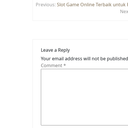
Post
Previous:
Slot Game Online Terbaik untuk
navigation
Nex
Leave a Reply
Your email address will not be published
Comment
*