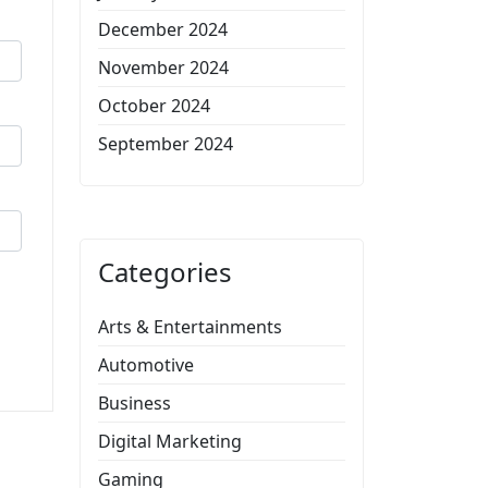
December 2024
November 2024
October 2024
September 2024
Categories
Arts & Entertainments
Automotive
Business
Digital Marketing
Gaming