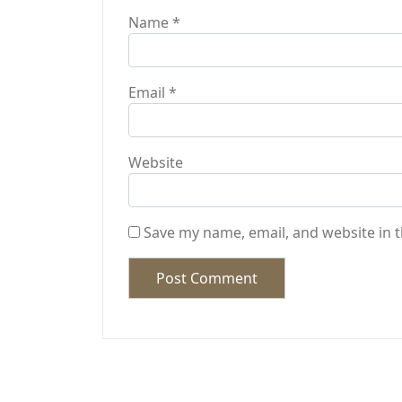
Name
*
Email
*
Website
Save my name, email, and website in t