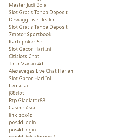
Master Judi Bola
Slot Gratis Tanpa Deposit
Dewagg Live Dealer
Slot Gratis Tanpa Deposit
7meter Sportbook
Kartupoker 5d
Slot Gacor Hari Ini
Citislots Chat
Toto Macau 4d
Alexavegas Live Chat Harian
Slot Gacor Hari Ini
Lemacau
j88slot
Rtp Gladiator88
Casino Asia
link pos4d
pos4d login
pos4d login