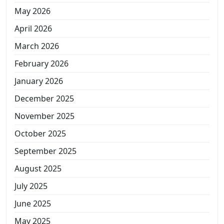
May 2026
April 2026
March 2026
February 2026
January 2026
December 2025
November 2025
October 2025
September 2025
August 2025
July 2025
June 2025
May 2025