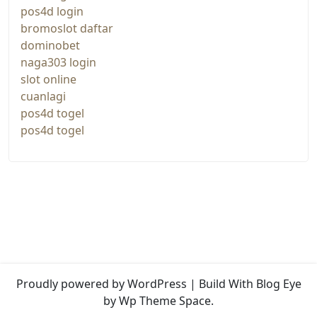
pos4d login
bromoslot daftar
dominobet
naga303 login
slot online
cuanlagi
pos4d togel
pos4d togel
Proudly powered by WordPress
|
Build With
Blog Eye
by Wp Theme Space.