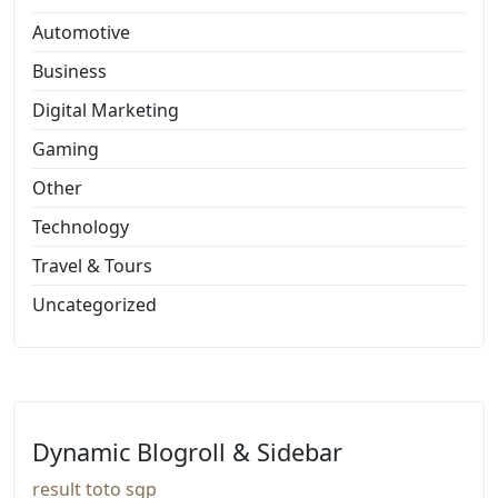
Automotive
Business
Digital Marketing
Gaming
Other
Technology
Travel & Tours
Uncategorized
Dynamic Blogroll & Sidebar
result toto sgp