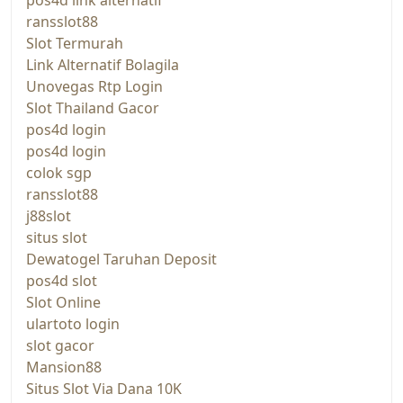
pos4d link alternatif
ransslot88
Slot Termurah
Link Alternatif Bolagila
Unovegas Rtp Login
Slot Thailand Gacor
pos4d login
pos4d login
colok sgp
ransslot88
j88slot
situs slot
Dewatogel Taruhan Deposit
pos4d slot
Slot Online
ulartoto login
slot gacor
Mansion88
Situs Slot Via Dana 10K