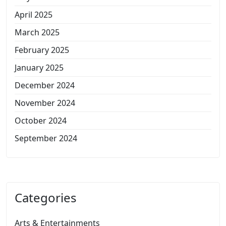
April 2025
March 2025
February 2025
January 2025
December 2024
November 2024
October 2024
September 2024
Categories
Arts & Entertainments