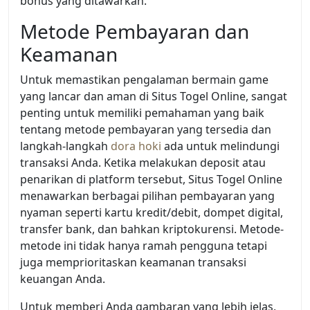
bonus yang ditawarkan.
Metode Pembayaran dan
Keamanan
Untuk memastikan pengalaman bermain game
yang lancar dan aman di Situs Togel Online, sangat
penting untuk memiliki pemahaman yang baik
tentang metode pembayaran yang tersedia dan
langkah-langkah
dora hoki
ada untuk melindungi
transaksi Anda. Ketika melakukan deposit atau
penarikan di platform tersebut, Situs Togel Online
menawarkan berbagai pilihan pembayaran yang
nyaman seperti kartu kredit/debit, dompet digital,
transfer bank, dan bahkan kriptokurensi. Metode-
metode ini tidak hanya ramah pengguna tetapi
juga memprioritaskan keamanan transaksi
keuangan Anda.
Untuk memberi Anda gambaran yang lebih jelas,