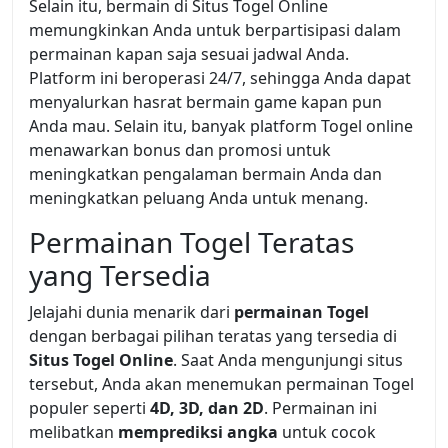
Selain itu, bermain di Situs Togel Online
memungkinkan Anda untuk berpartisipasi dalam
permainan kapan saja sesuai jadwal Anda.
Platform ini beroperasi 24/7, sehingga Anda dapat
menyalurkan hasrat bermain game kapan pun
Anda mau. Selain itu, banyak platform Togel online
menawarkan bonus dan promosi untuk
meningkatkan pengalaman bermain Anda dan
meningkatkan peluang Anda untuk menang.
Permainan Togel Teratas
yang Tersedia
Jelajahi dunia menarik dari
permainan Togel
dengan berbagai pilihan teratas yang tersedia di
Situs Togel Online
. Saat Anda mengunjungi situs
tersebut, Anda akan menemukan permainan Togel
populer seperti
4D, 3D, dan 2D
. Permainan ini
melibatkan
memprediksi angka
untuk cocok