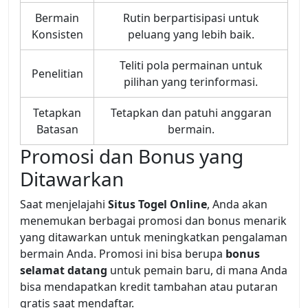
Bermain
Rutin berpartisipasi untuk
Konsisten
peluang yang lebih baik.
Teliti pola permainan untuk
Penelitian
pilihan yang terinformasi.
Tetapkan
Tetapkan dan patuhi anggaran
Batasan
bermain.
Promosi dan Bonus yang
Ditawarkan
Saat menjelajahi
Situs Togel Online
, Anda akan
menemukan berbagai promosi dan bonus menarik
yang ditawarkan untuk meningkatkan pengalaman
bermain Anda. Promosi ini bisa berupa
bonus
selamat datang
untuk pemain baru, di mana Anda
bisa mendapatkan kredit tambahan atau putaran
gratis saat mendaftar.