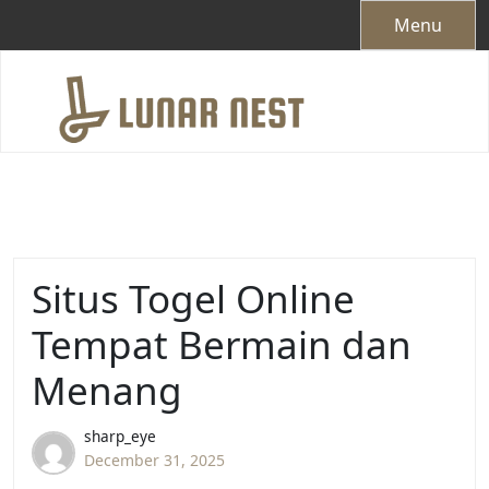
Skip
Menu
to
content
Situs Togel Online
Tempat Bermain dan
Menang
sharp_eye
December 31, 2025