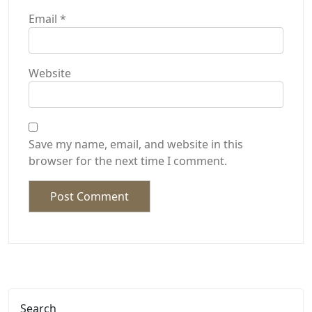
Email
*
Website
Save my name, email, and website in this
browser for the next time I comment.
Search