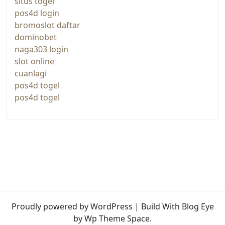
situs togel
pos4d login
bromoslot daftar
dominobet
naga303 login
slot online
cuanlagi
pos4d togel
pos4d togel
Proudly powered by WordPress
|
Build With
Blog Eye
by Wp Theme Space.