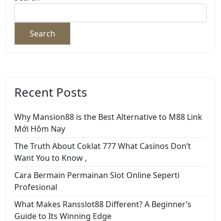
Search
Recent Posts
Why Mansion88 is the Best Alternative to M88 Link
Mới Hôm Nay
The Truth About Coklat 777 What Casinos Don’t
Want You to Know ,
Cara Bermain Permainan Slot Online Seperti
Profesional
What Makes Ransslot88 Different? A Beginner’s
Guide to Its Winning Edge