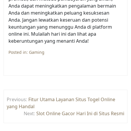
Anda dapat meningkatkan pengalaman bermain
Anda dan meningkatkan peluang kesuksesan
Anda. Jangan lewatkan keseruan dan potensi
keuntungan yang menunggu Anda di platform
online ini. Mulailah hari ini dan lihat apa
keberuntungan yang menanti Anda!
Posted in:
Gaming
Post
Previous:
Fitur Utama Layanan Situs Togel Online
navigation
yang Handal
Next:
Slot Online Gacor Hari Ini di Situs Resmi