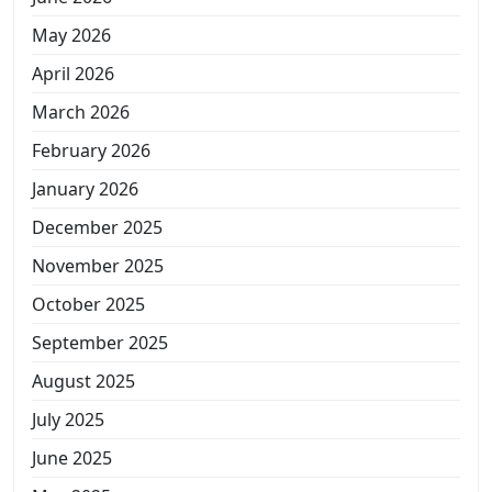
May 2026
April 2026
March 2026
February 2026
January 2026
December 2025
November 2025
October 2025
September 2025
August 2025
July 2025
June 2025