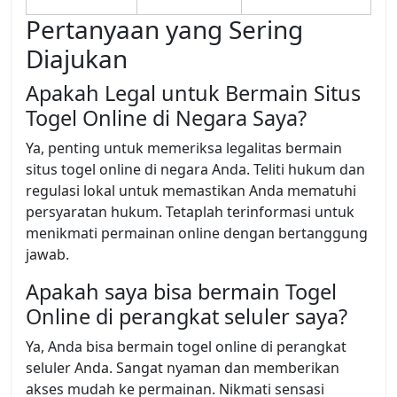
Pertanyaan yang Sering
Diajukan
Apakah Legal untuk Bermain Situs
Togel Online di Negara Saya?
Ya, penting untuk memeriksa legalitas bermain
situs togel online di negara Anda. Teliti hukum dan
regulasi lokal untuk memastikan Anda mematuhi
persyaratan hukum. Tetaplah terinformasi untuk
menikmati permainan online dengan bertanggung
jawab.
Apakah saya bisa bermain Togel
Online di perangkat seluler saya?
Ya, Anda bisa bermain togel online di perangkat
seluler Anda. Sangat nyaman dan memberikan
akses mudah ke permainan. Nikmati sensasi