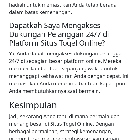
hadiah untuk memastikan Anda tetap berada
dalam batas kemenangan.
Dapatkah Saya Mengakses
Dukungan Pelanggan 24/7 di
Platform Situs Togel Online?
Ya, Anda dapat mengakses dukungan pelanggan
24/7 di sebagian besar platform online. Mereka
memberikan bantuan sepanjang waktu untuk
menanggapi kekhawatiran Anda dengan cepat. Ini
memastikan Anda menerima bantuan kapan pun
Anda membutuhkannya saat bermain.
Kesimpulan
Jadi, sekarang Anda tahu di mana bermain dan
menang besar di Situs Togel Online. Dengan
berbagai permainan, strategi kemenangan,
promosi, dan metode pembayaran yang aman,