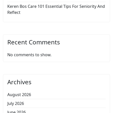
Keren Bos Care 101 Essential Tips For Seniority And
Reflect
Recent Comments
No comments to show.
Archives
August 2026
July 2026
June 2026