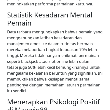
meningkatkan performa permainan kartunya.
Statistik Kesadaran Mental
Pemain
Data terbaru mengungkapkan bahwa pemain yang
menggabungkan latihan kesadaran dan
manajemen emosi ke dalam rutinitas bermain
mereka melaporkan tingkat kepuasan 70% lebih
tinggi. Mereka tidak hanya menikmati permainan
seperti blackjack atau slot online lebih dalam,
tetapi juga 50% lebih kecil kemungkinannya untuk
mengalami kekalahan beruntun yang signifikan. Ini
membuktikan bahwa kesiapan mental sama
pentingnya dengan memahami aturan permainan
itu sendiri.
Menerapkan Psikologi Positif
di Maxwin88