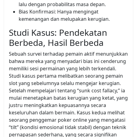
lalu dengan probabilitas masa depan.
Bias Konfirmasi: Hanya mengingat
kemenangan dan melupakan kerugian.
Studi Kasus: Pendekatan
Berbeda, Hasil Berbeda
Sebuah survei terhadap pemain aktif menunjukkan
bahwa mereka yang menyadari bias ini cenderung
memiliki sesi permainan yang lebih terkendali.
Studi kasus pertama melibatkan seorang pemain
slot yang sebelumnya selalu mengejar kerugian.
Setelah mempelajari tentang “sunk cost fallacy,” ia
mulai menetapkan batas kerugian yang ketat, yang
justru meningkatkan kepuasannya secara
keseluruhan dalam bermain. Kasus kedua melihat
seorang penggemar poker online yang mengatasi
“tilt” (kondisi emosional tidak stabil) dengan teknik
pernapasan sederhana, yang secara signifikan