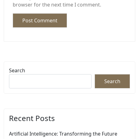
browser for the next time I comment.
Search
Search
Recent Posts
Artificial Intelligence: Transforming the Future