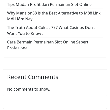
Tips Mudah Profit dari Permainan Slot Online
Why Mansion88 is the Best Alternative to M88 Link
Mới Hôm Nay
The Truth About Coklat 777 What Casinos Don’t
Want You to Know ,
Cara Bermain Permainan Slot Online Seperti
Profesional
Recent Comments
No comments to show.