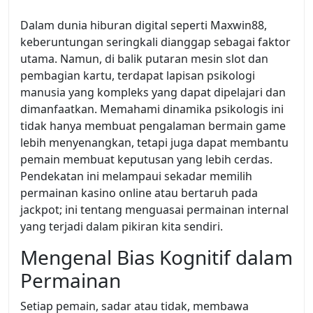
Dalam dunia hiburan digital seperti Maxwin88,
keberuntungan seringkali dianggap sebagai faktor
utama. Namun, di balik putaran mesin slot dan
pembagian kartu, terdapat lapisan psikologi
manusia yang kompleks yang dapat dipelajari dan
dimanfaatkan. Memahami dinamika psikologis ini
tidak hanya membuat pengalaman bermain game
lebih menyenangkan, tetapi juga dapat membantu
pemain membuat keputusan yang lebih cerdas.
Pendekatan ini melampaui sekadar memilih
permainan kasino online atau bertaruh pada
jackpot; ini tentang menguasai permainan internal
yang terjadi dalam pikiran kita sendiri.
Mengenal Bias Kognitif dalam
Permainan
Setiap pemain, sadar atau tidak, membawa