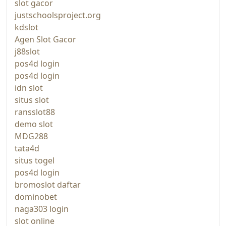
slot gacor
justschoolsproject.org
kdslot
Agen Slot Gacor
j88slot
pos4d login
pos4d login
idn slot
situs slot
ransslot88
demo slot
MDG288
tata4d
situs togel
pos4d login
bromoslot daftar
dominobet
naga303 login
slot online