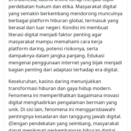
perdebatan hukum dan etika. Masyarakat digital
yang semakin berkembang mendorong munculnya
berbagai platform hiburan global, termasuk yang
berasal dari luar negeri. Kondisi ini membuat
literasi digital menjadi faktor penting agar
masyarakat mampu memahami cara kerja
platform daring, potensi risikonya, serta
dampaknya dalam jangka panjang. Edukasi
mengenai penggunaan internet yang bijak menjadi
bagian penting dari adaptasi terhadap era digital.
Keseluruhan, kasino daring menunjukkan
transformasi hiburan dan gaya hidup modern.
Fenomena ini memperlihatkan bagaimana inovasi
digital menghadirkan pengalaman bermain yang
unik. Di sisi lain, fenomena ini menggarisbawahi
pentingnya kesadaran dan tanggung jawab digital.
{Dengan pendekatan yang seimbang, masyarakat
dapat menikmati perkembangan hiburan digital