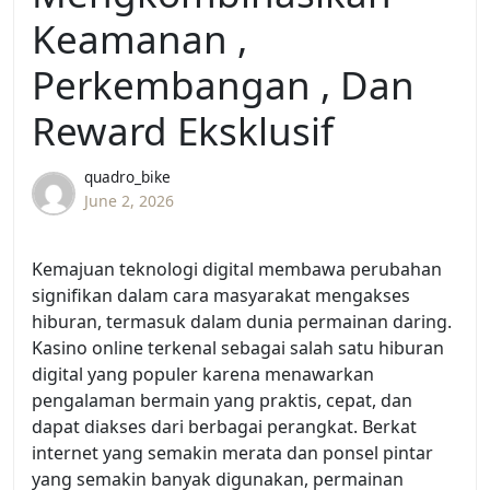
Keamanan ,
Perkembangan , Dan
Reward Eksklusif
quadro_bike
June 2, 2026
Kemajuan teknologi digital membawa perubahan
signifikan dalam cara masyarakat mengakses
hiburan, termasuk dalam dunia permainan daring.
Kasino online terkenal sebagai salah satu hiburan
digital yang populer karena menawarkan
pengalaman bermain yang praktis, cepat, dan
dapat diakses dari berbagai perangkat. Berkat
internet yang semakin merata dan ponsel pintar
yang semakin banyak digunakan, permainan