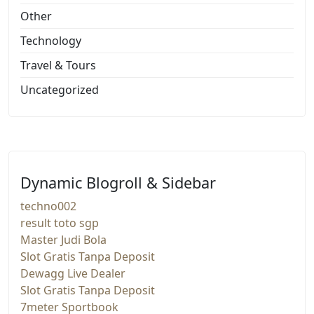
Other
Technology
Travel & Tours
Uncategorized
Dynamic Blogroll & Sidebar
techno002
result toto sgp
Master Judi Bola
Slot Gratis Tanpa Deposit
Dewagg Live Dealer
Slot Gratis Tanpa Deposit
7meter Sportbook