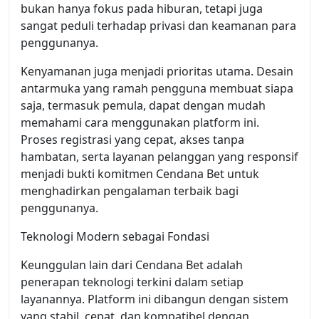
bukan hanya fokus pada hiburan, tetapi juga
sangat peduli terhadap privasi dan keamanan para
penggunanya.
Kenyamanan juga menjadi prioritas utama. Desain
antarmuka yang ramah pengguna membuat siapa
saja, termasuk pemula, dapat dengan mudah
memahami cara menggunakan platform ini.
Proses registrasi yang cepat, akses tanpa
hambatan, serta layanan pelanggan yang responsif
menjadi bukti komitmen Cendana Bet untuk
menghadirkan pengalaman terbaik bagi
penggunanya.
Teknologi Modern sebagai Fondasi
Keunggulan lain dari Cendana Bet adalah
penerapan teknologi terkini dalam setiap
layanannya. Platform ini dibangun dengan sistem
yang stabil, cepat, dan kompatibel dengan