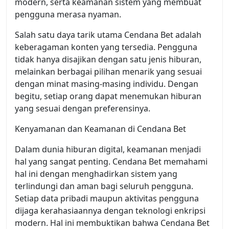
modern, serta keamanan sistem yang membuat
pengguna merasa nyaman.
Salah satu daya tarik utama Cendana Bet adalah
keberagaman konten yang tersedia. Pengguna
tidak hanya disajikan dengan satu jenis hiburan,
melainkan berbagai pilihan menarik yang sesuai
dengan minat masing-masing individu. Dengan
begitu, setiap orang dapat menemukan hiburan
yang sesuai dengan preferensinya.
Kenyamanan dan Keamanan di Cendana Bet
Dalam dunia hiburan digital, keamanan menjadi
hal yang sangat penting. Cendana Bet memahami
hal ini dengan menghadirkan sistem yang
terlindungi dan aman bagi seluruh pengguna.
Setiap data pribadi maupun aktivitas pengguna
dijaga kerahasiaannya dengan teknologi enkripsi
modern. Hal ini membuktikan bahwa Cendana Bet