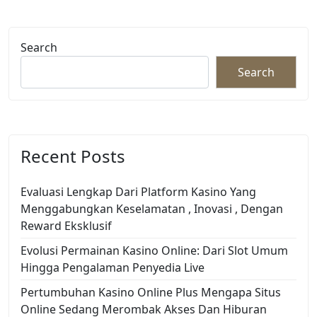
Search
Search
Recent Posts
Evaluasi Lengkap Dari Platform Kasino Yang
Menggabungkan Keselamatan , Inovasi , Dengan
Reward Eksklusif
Evolusi Permainan Kasino Online: Dari Slot Umum
Hingga Pengalaman Penyedia Live
Pertumbuhan Kasino Online Plus Mengapa Situs
Online Sedang Merombak Akses Dan Hiburan