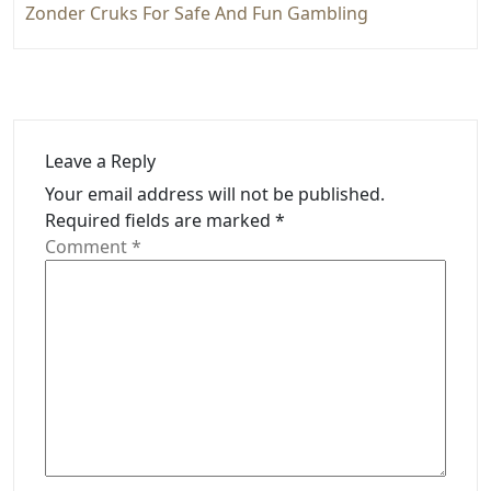
Zonder Cruks For Safe And Fun Gambling
Leave a Reply
Your email address will not be published.
Required fields are marked
*
Comment
*