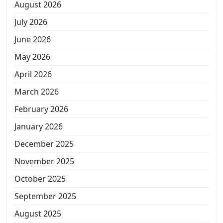
August 2026
July 2026
June 2026
May 2026
April 2026
March 2026
February 2026
January 2026
December 2025
November 2025
October 2025
September 2025
August 2025