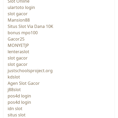
Slot Online
ulartoto login
slot gacor
Mansion88
Situs Slot Via Dana 10K
bonus mpo100
Gacor25
MONYETJP
lenteraslot
slot gacor
slot gacor
justschoolsproject.org
kdslot
Agen Slot Gacor
j88slot
pos4d login
pos4d login
idn slot
situs slot