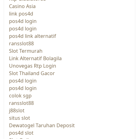
Casino Asia
link pos4d
pos4d login
pos4d login
pos4d link alternatif
ransslot88
Slot Termurah
Link Alternatif Bolagila
Unovegas Rtp Login
Slot Thailand Gacor
pos4d login
pos4d login
colok sgp
ransslot88
j88slot
situs slot
Dewatogel Taruhan Deposit
pos4d slot