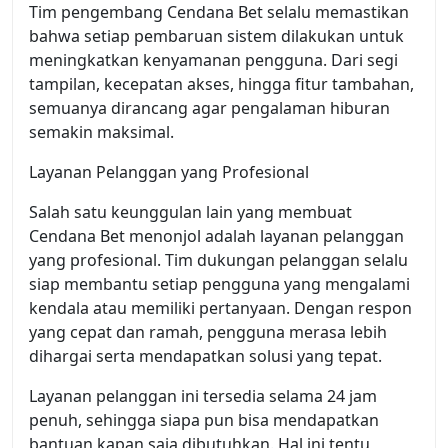
Tim pengembang Cendana Bet selalu memastikan
bahwa setiap pembaruan sistem dilakukan untuk
meningkatkan kenyamanan pengguna. Dari segi
tampilan, kecepatan akses, hingga fitur tambahan,
semuanya dirancang agar pengalaman hiburan
semakin maksimal.
Layanan Pelanggan yang Profesional
Salah satu keunggulan lain yang membuat
Cendana Bet menonjol adalah layanan pelanggan
yang profesional. Tim dukungan pelanggan selalu
siap membantu setiap pengguna yang mengalami
kendala atau memiliki pertanyaan. Dengan respon
yang cepat dan ramah, pengguna merasa lebih
dihargai serta mendapatkan solusi yang tepat.
Layanan pelanggan ini tersedia selama 24 jam
penuh, sehingga siapa pun bisa mendapatkan
bantuan kapan saja dibutuhkan. Hal ini tentu