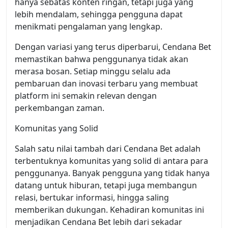
hanya sebatas konten ringan, tetapi juga yang
lebih mendalam, sehingga pengguna dapat
menikmati pengalaman yang lengkap.
Dengan variasi yang terus diperbarui, Cendana Bet
memastikan bahwa penggunanya tidak akan
merasa bosan. Setiap minggu selalu ada
pembaruan dan inovasi terbaru yang membuat
platform ini semakin relevan dengan
perkembangan zaman.
Komunitas yang Solid
Salah satu nilai tambah dari Cendana Bet adalah
terbentuknya komunitas yang solid di antara para
penggunanya. Banyak pengguna yang tidak hanya
datang untuk hiburan, tetapi juga membangun
relasi, bertukar informasi, hingga saling
memberikan dukungan. Kehadiran komunitas ini
menjadikan Cendana Bet lebih dari sekadar