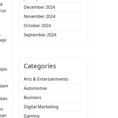
ak
December 2024
rus
November 2024
October 2024
.
September 2024
epi
Categories
opsi
Arts & Entertainments
alam
Automotive
Business
tan.
Digital Marketing
an
pan
Gaming