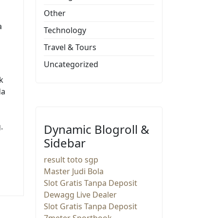
Other
a
Technology
Travel & Tours
Uncategorized
k
da
.
Dynamic Blogroll &
Sidebar
result toto sgp
Master Judi Bola
Slot Gratis Tanpa Deposit
Dewagg Live Dealer
Slot Gratis Tanpa Deposit