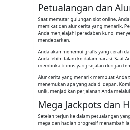
Petualangan dan Alu
Saat memutar gulungan slot online, Anda
memikat dan alur cerita yang menarik. 
Anda menjelajahi peradaban kuno, menyel
mendebarkan.
Anda akan menemui grafis yang cerah d
Anda lebih dalam ke dalam narasi. Saat
membuka bonus yang sejalan dengan tem
Alur cerita yang menarik membuat Anda 
menemukan apa yang ada di depan. Kom
unik, menjadikan perjalanan Anda melalui 
Mega Jackpots dan H
Setelah terjun ke dalam petualangan yang
mega dan hadiah progresif menambah lap