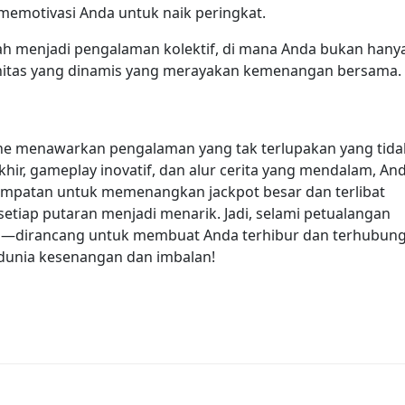
memotivasi Anda untuk naik peringkat.
ubah menjadi pengalaman kolektif, di mana Anda bukan hany
unitas yang dinamis yang merayakan kemenangan bersama.
ne menawarkan pengalaman yang tak terlupakan yang tida
hir, gameplay inovatif, dan alur cerita yang mendalam, An
sempatan untuk memenangkan jackpot besar dan terlibat
tiap putaran menjadi menarik. Jadi, selami petualangan
aru—dirancang untuk membuat Anda terhibur dan terhubung
 dunia kesenangan dan imbalan!