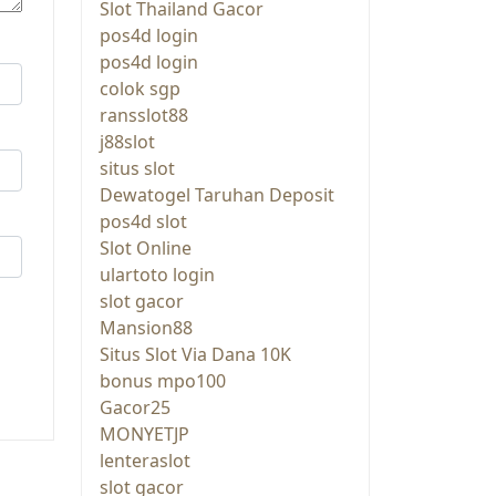
Slot Thailand Gacor
pos4d login
pos4d login
colok sgp
ransslot88
j88slot
situs slot
Dewatogel Taruhan Deposit
pos4d slot
Slot Online
ulartoto login
slot gacor
Mansion88
Situs Slot Via Dana 10K
bonus mpo100
Gacor25
MONYETJP
lenteraslot
slot gacor