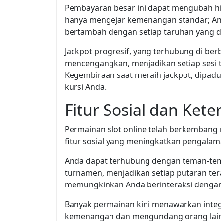
Pembayaran besar ini dapat mengubah hi
hanya mengejar kemenangan standar; An
bertambah dengan setiap taruhan yang d
Jackpot progresif, yang terhubung di be
mencengangkan, menjadikan setiap sesi 
Kegembiraan saat meraih jackpot, dipad
kursi Anda.
Fitur Sosial dan Ket
Permainan slot online telah berkembang
fitur sosial yang meningkatkan pengala
Anda dapat terhubung dengan teman-tem
turnamen, menjadikan setiap putaran ter
memungkinkan Anda berinteraksi dengan 
Banyak permainan kini menawarkan inte
kemenangan dan mengundang orang lain