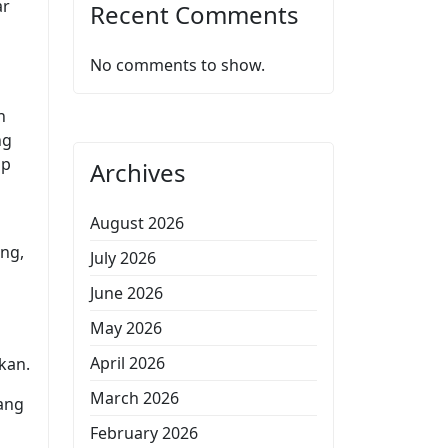
ar
Recent Comments
No comments to show.
n
ng
ap
Archives
August 2026
ang,
July 2026
June 2026
May 2026
April 2026
kan.
March 2026
ang
February 2026