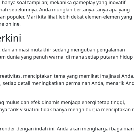
n hanya soal tampilan; mekanika gameplay yang inovatif
rnah sebelumnya. Anda mungkin bertanya-tanya apa yang
 populer. Mari kita lihat lebih dekat elemen-elemen yang
e online.
rkini
fik dan animasi mutakhir sedang mengubah pengalaman
m dunia yang penuh warna, di mana setiap putaran hidup
tivitas, menciptakan tema yang memikat imajinasi Anda
t, setiap detail meningkatkan permainan Anda, menarik An
g mulus dan efek dinamis menjaga energi tetap tinggi,
ya tarik visual ini tidak hanya menghibur; ia menciptakan 
dirender dengan indah ini, Anda akan menghargai bagaiman