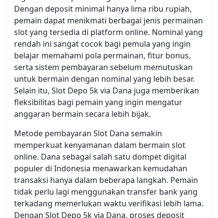
Dengan deposit minimal hanya lima ribu rupiah,
pemain dapat menikmati berbagai jenis permainan
slot yang tersedia di platform online. Nominal yang
rendah ini sangat cocok bagi pemula yang ingin
belajar memahami pola permainan, fitur bonus,
serta sistem pembayaran sebelum memutuskan
untuk bermain dengan nominal yang lebih besar.
Selain itu, Slot Depo 5k via Dana juga memberikan
fleksibilitas bagi pemain yang ingin mengatur
anggaran bermain secara lebih bijak.
Metode pembayaran Slot Dana semakin
memperkuat kenyamanan dalam bermain slot
online. Dana sebagai salah satu dompet digital
populer di Indonesia menawarkan kemudahan
transaksi hanya dalam beberapa langkah. Pemain
tidak perlu lagi menggunakan transfer bank yang
terkadang memerlukan waktu verifikasi lebih lama.
Dengan Slot Depo 5k via Dana, proses deposit