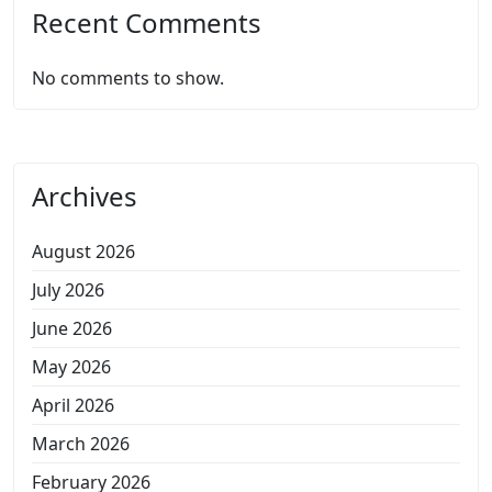
Recent Comments
No comments to show.
Archives
August 2026
July 2026
June 2026
May 2026
April 2026
March 2026
February 2026