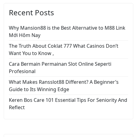
Recent Posts
Why Mansion88 is the Best Alternative to M88 Link
Mới Hôm Nay
The Truth About Coklat 777 What Casinos Don’t
Want You to Know ,
Cara Bermain Permainan Slot Online Seperti
Profesional
What Makes Ransslot88 Different? A Beginner’s
Guide to Its Winning Edge
Keren Bos Care 101 Essential Tips For Seniority And
Reflect