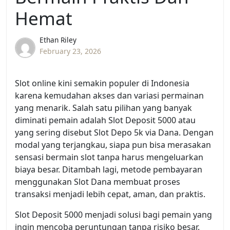
Hemat
Ethan Riley
February 23, 2026
Slot online kini semakin populer di Indonesia
karena kemudahan akses dan variasi permainan
yang menarik. Salah satu pilihan yang banyak
diminati pemain adalah Slot Deposit 5000 atau
yang sering disebut Slot Depo 5k via Dana. Dengan
modal yang terjangkau, siapa pun bisa merasakan
sensasi bermain slot tanpa harus mengeluarkan
biaya besar. Ditambah lagi, metode pembayaran
menggunakan Slot Dana membuat proses
transaksi menjadi lebih cepat, aman, dan praktis.
Slot Deposit 5000 menjadi solusi bagi pemain yang
ingin mencoba peruntungan tanpa risiko besar.