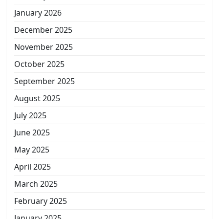
January 2026
December 2025
November 2025
October 2025
September 2025
August 2025
July 2025
June 2025
May 2025
April 2025
March 2025
February 2025
January 2025