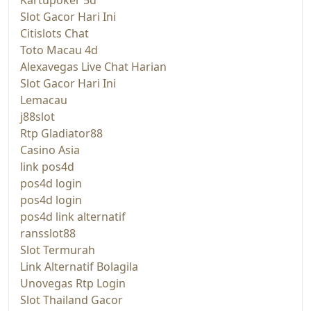
Kartupoker 5d
Slot Gacor Hari Ini
Citislots Chat
Toto Macau 4d
Alexavegas Live Chat Harian
Slot Gacor Hari Ini
Lemacau
j88slot
Rtp Gladiator88
Casino Asia
link pos4d
pos4d login
pos4d login
pos4d link alternatif
ransslot88
Slot Termurah
Link Alternatif Bolagila
Unovegas Rtp Login
Slot Thailand Gacor