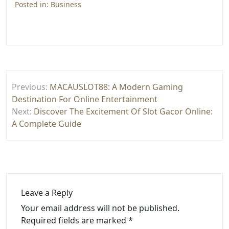
Posted in:
Business
Post
Previous:
MACAUSLOT88: A Modern Gaming
navigation
Destination For Online Entertainment
Next:
Discover The Excitement Of Slot Gacor Online:
A Complete Guide
Leave a Reply
Your email address will not be published.
Required fields are marked
*