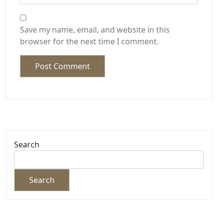
Save my name, email, and website in this
browser for the next time I comment.
Search
Search